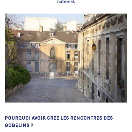
national.
Médias et publications
Newsletters
Les Musicales de Bagatelle
Facebook
Instagram
Linkedin
Youtube
SoundCloud
POURQUOI AVOIR CRÉÉ LES RENCONTRES DES
GOBELINS ?