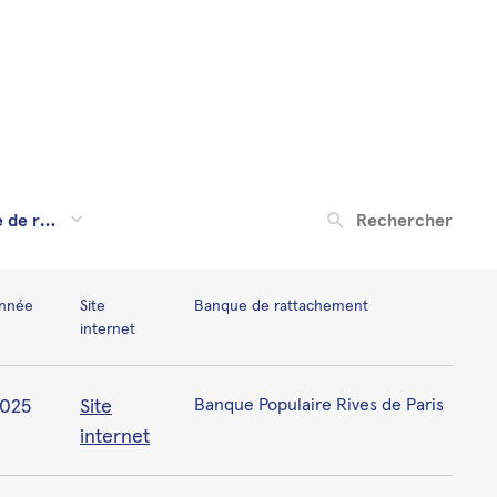
Valider
Rechercher dans les 
nnée
Site
Banque de rattachement
internet
025
Site
Banque Populaire Rives de Paris
internet