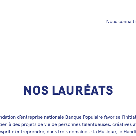
Nous connaît
N
o
s
l
a
u
r
é
a
t
s
ndation d’entreprise nationale Banque Populaire favorise l’initiat
ien à des projets de vie de personnes talentueuses, créatives a
’esprit d’entreprendre, dans trois domaines : la Musique, le Handi