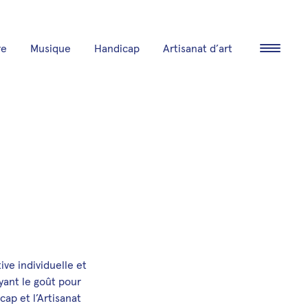
re
Musique
Handicap
Artisanat d’art
Ouvrir/fe
ive individuelle et
yant le goût pour
cap et l’Artisanat