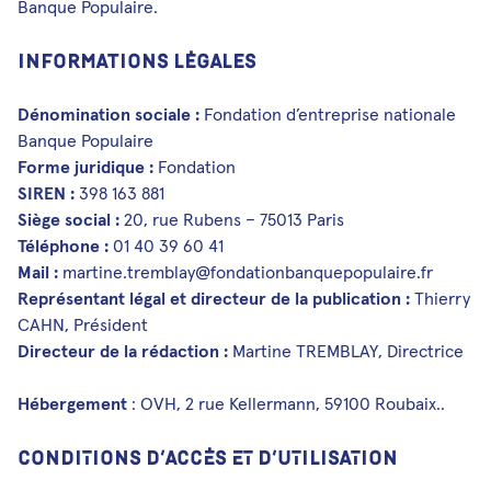
Banque Populaire.
Médias et publications
Newsletters
Informations légales
Les Musicales de Bagatelle
Dénomination sociale :
Fondation d’entreprise nationale
Banque Populaire
Forme juridique :
Fondation
Facebook
Instagram
Linkedin
Youtube
SoundCloud
SIREN :
398 163 881
Siège social :
20, rue Rubens – 75013 Paris
Téléphone :
01 40 39 60 41
Mail :
martine.tremblay@fondationbanquepopulaire.fr
Représentant légal et directeur de la publication :
Thierry
CAHN, Président
Directeur de la rédaction :
Martine TREMBLAY, Directrice
Hébergement
: OVH, 2 rue Kellermann, 59100 Roubaix..
CONDITIONS D’ACCÈS ET D’UTILISATION