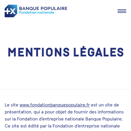
Ouvrir
M
e
n
t
i
o
n
s
l
é
g
a
l
e
s
Actualités
Devenir lauréat
Nos lauréats
Le site
www.fondationbanquepopulaire.fr
est un site de
présentation, qui a pour objet de fournir des informations
Les fondations en région
sur la Fondation d’entreprise nationale Banque Populaire.
Nous contacter
Ce site est édité par la Fondation d’entreprise nationale