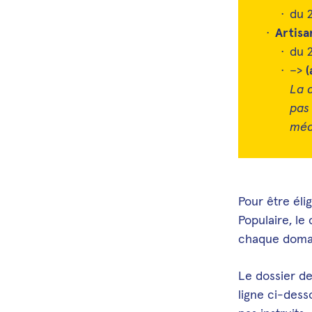
du 
Artisa
du 
–>
(
La 
pas 
méd
Pour être éli
Populaire, le
chaque domai
Le dossier de
ligne ci-dess