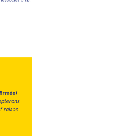
firmée)
epterons
f raison