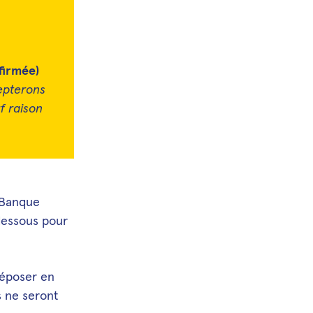
firmée)
epterons
f raison
e Banque
-dessous pour
déposer en
s ne seront