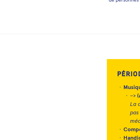
Pério
Musiq
–>
(
La 
pas 
méd
Compo
Handic