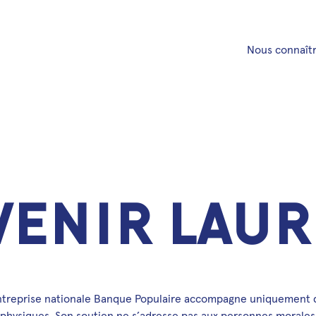
Nous connaît
v
e
n
i
r
l
a
u
r
ntreprise nationale Banque Populaire accompagne uniquement d
physiques. Son soutien ne s’adresse pas aux personnes morales (