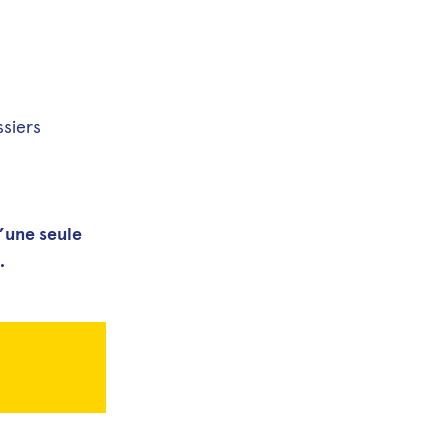
ssiers
’une seule
.