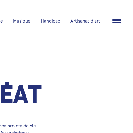
re
Musique
Handicap
Artisanat d’art
Ouvrir/fe
é
a
t
es projets de vie
associations).