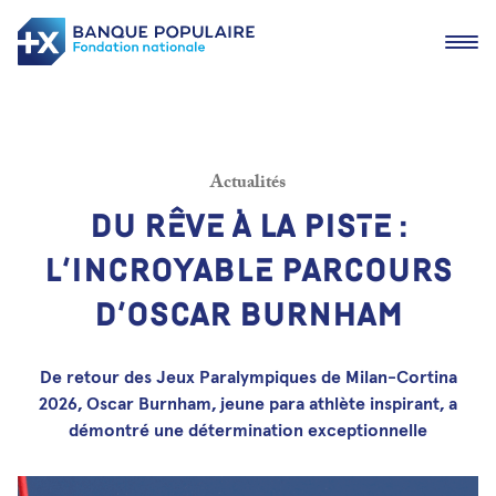
Ouvrir
Actualités
D
U
R
Ê
V
E
À
L
A
P
I
S
T
E
:
L
’
I
N
C
R
O
Y
A
B
L
E
P
A
R
C
O
U
R
S
D
’
O
S
C
A
R
B
U
R
N
H
A
M
Actualités
Devenir lauréat
De retour des Jeux Paralympiques de Milan-Cortina
Nos lauréats
2026, Oscar Burnham, jeune para athlète inspirant, a
Les fondations en région
démontré une détermination
exceptionnelle
Nous contacter