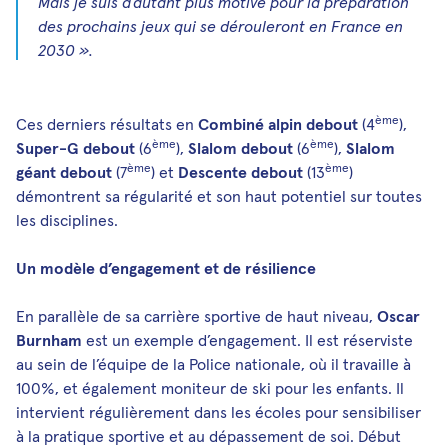
Mais je suis d’autant plus motivé pour la préparation
des prochains jeux qui se dérouleront en France en
2030 ».
ème
Ces derniers résultats en
Combiné alpin debout
(4
),
ème
ème
Super-G debout
(6
),
Slalom debout
(6
),
Slalom
ème
ème
géant debout
(7
) et
Descente debout
(13
)
démontrent sa régularité et son haut potentiel sur toutes
les disciplines.
Un modèle d’engagement et de résilience
En parallèle de sa carrière sportive de haut niveau,
Oscar
Burnham
est un exemple d’engagement. Il est réserviste
au sein de l’équipe de la Police nationale, où il travaille à
100%, et également moniteur de ski pour les enfants. Il
intervient régulièrement dans les écoles pour sensibiliser
à la pratique sportive et au dépassement de soi. Début