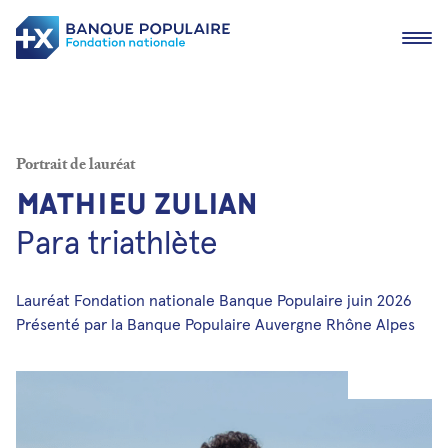
Ouvrir
Portrait de lauréat
M
a
t
h
i
e
u
Z
U
L
I
A
N
P
a
r
a
t
r
i
a
t
h
l
è
t
e
Actualités
Lauréat Fondation nationale Banque Populaire juin 2026
Devenir lauréat
Présenté par la Banque Populaire Auvergne Rhône Alpes
Nos lauréats
Les fondations en région
Nous contacter