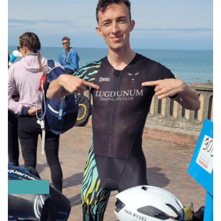
Médias et publications
Newsletters
Les Musicales de Bagatelle
Facebook
Instagram
Linkedin
Youtube
SoundCloud