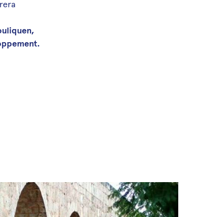
rera
ouliquen,
loppement.