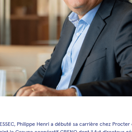
ESSEC, Philippe Henri a débuté sa carrière chez Procter
ejoint le Groupe coopératif CRENO dont il fut directeur gé