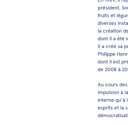
président. So
fruits et lég
diverses inst
la création d
dont il a été 
Il a créé sa 
Philippe Henr
dont il est p
de 2008 à 20
Au cours des
impulsion à la
interne qu’à 
esprits et la
démocratisati