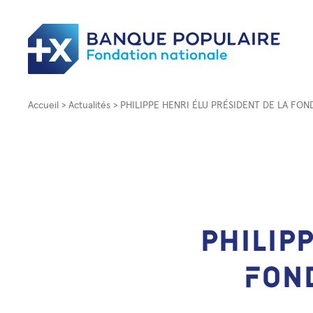
Accueil
Actualités
PHILIPPE HENRI ÉLU PRÉSIDENT DE LA FO
P
H
I
L
I
P
F
O
N