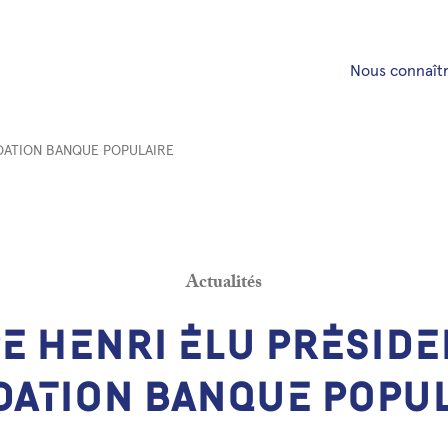
Nous connaît
NDATION BANQUE POPULAIRE
Actualités
P
E
H
E
N
R
I
É
L
U
P
R
É
S
I
D
E
D
A
T
I
O
N
B
A
N
Q
U
E
P
O
P
U