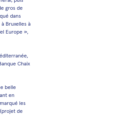
de gros de
liqué dans
 à Bruxelles à
fel Europe »,
éditerranée,
a Banque Chaix
e belle
tant en
r marqué les
(projet de