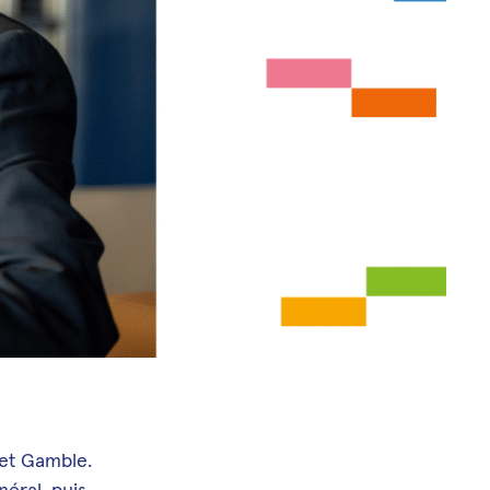
 et Gamble.
néral, puis