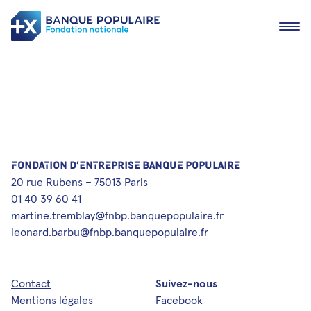
Ouvrir
FONDATION D’ENTREPRISE BANQUE POPULAIRE
20 rue Rubens – 75013 Paris
Actualités
01 40 39 60 41
martine.tremblay@fnbp.banquepopulaire.fr
Devenir lauréat
leonard.barbu@fnbp.banquepopulaire.fr
Nos lauréats
Les fondations en région
Contact
Suivez-nous
Nous contacter
Mentions légales
Facebook