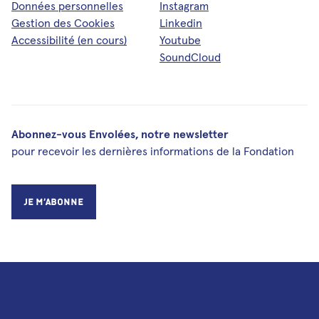
Données personnelles
Instagram
Médias et publications
Gestion des Cookies
Linkedin
Newsletters
Accessibilité (en cours)
Youtube
SoundCloud
Les Musicales de Bagatelle
Facebook
Instagram
Linkedin
Youtube
SoundCloud
Abonnez-vous Envolées, notre newsletter
pour recevoir les dernières informations de la Fondation
Je m’abonne